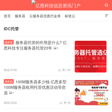

首页
服务器
云服务器优惠代金券
标签云

IDC托管
亿恩科技信息资讯门户
服务器托管的作用是什么? 亿
服务器
恩科技专注服务器托管23年
3

阅读(3746)
赞 (
16
)

100M服务器多少钱 亿恩多型
服务器
100M服务器租用托管优惠活动等您
选
4

阅读(2232)
赞 (
9
)
