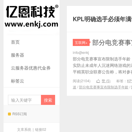
KPL明确选手必须年
部分电竞赛事
首页
互联网+
info@enkj
服务器
部分电竞赛事宣布限制选手年龄 
实防止未成年人沉迷网络游戏的
云服务器优惠代金券
平精英职业联赛公告称，将对参赛选
标签云
阅读(2104)
赞 (
5
)
标签：
K

迷
/
部分电竞赛事宣布限制选手年龄
/
RSS订阅
文库系统
|
链接02