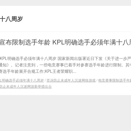
满十八周岁
宣布限制选手年龄 KPL明确选手必须年满十八
KPL明确选手必须年满十八周岁 国家新闻出版署近日下发《关于进一步严
通知》。记者注意到，一些电竞赛事已着手对参赛选手年龄进行限制。其中
手年龄展开合规工作;KPL王者荣耀职...
PL明确选手必须年满十八周岁
/
坚决防止未成年人沉迷网络游戏
/
电竞赛事限制选手年
防止未成年人沉迷网游新举措出台