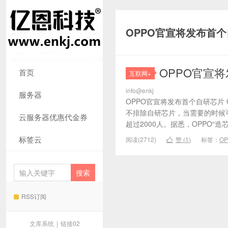
OPPO官宣将发布首
OPPO官宣
首页
互联网+
info@enkj
服务器
OPPO官宣将发布首个自研芯片
不排除自研芯片，当需要的时候
云服务器优惠代金券
超过2000人。据悉，OPPO“造芯
标签云
阅读(2712)
赞 (
1
)
标签：
OP

RSS订阅
文库系统
|
链接02