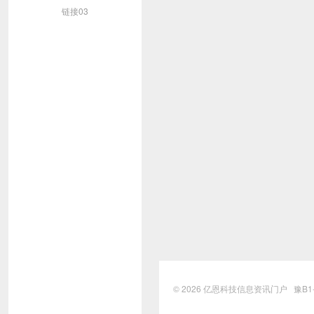
链接03
© 2026
亿恩科技信息资讯门户
豫B1-