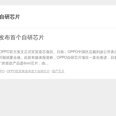
个自研芯片
将发布首个自研芯片
 OPPO官方发文正式官宣造芯项目。日前，OPPO中国区总裁刘波公开表示
可能就要去做。此前有媒体报道称，OPPO自研芯片项目一直在推进，目
”的首款产品是6nm芯片，由...
PO
/
OPPO官宣将发布首个自研芯片
/
国产芯片