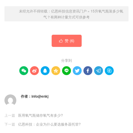
未经允许不得转载：
亿恩科技信息资讯门户
»
15升氧气瓶装多少氧
气？有两种计量方式可供参考
赞 (
6
)

分享到









作者：
info@enkj
上一篇
医用氧气瓶储存氧气有多少?
下一篇
亿恩科技：企业为什么要选服务器托管?