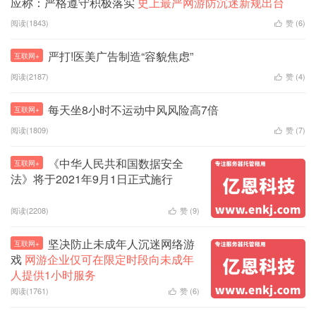
应称：严格遵守积极落实
史上最严网游防沉迷新规出台
阅读(1843)
赞 (
6
)

严打!医美广告制造“容貌焦虑”
互联网+
阅读(2187)
赞 (
4
)

每天坐8小时不运动中风风险高7倍
互联网+
阅读(1809)
赞 (
7
)

《中华人民共和国数据安全
互联网+
法》将于2021年9月1日正式施行
阅读(2208)
赞 (
9
)

坚决防止未成年人沉迷网络游
互联网+
戏
网游企业仅可在限定时段向未成年
人提供1小时服务
阅读(1761)
赞 (
6
)
