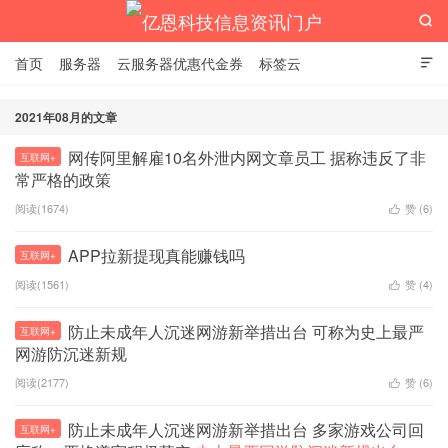

首页
服务器
云服务器优惠代金券
标签云

2021年08月的文章
网传阿里解雇10名外泄内网文章员工 据称违反了非
互联网+
亿恩科技信息资讯门户
常严格的政策
阅读(1674)
赞 (
6
)

APP拉新提现真能赚钱吗
互联网+
阅读(1561)
赞 (
4
)

防止未成年人沉迷网游新举措出台 可称为史上最严
互联网+
网游防沉迷新规
阅读(2177)
赞 (
6
)

防止未成年人沉迷网游新举措出台 多家游戏公司回
互联网+