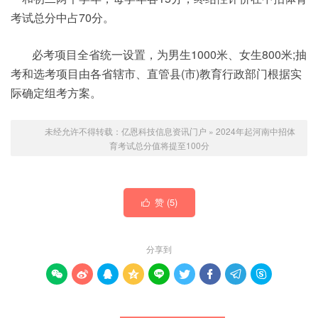
考试总分中占70分。
必考项目全省统一设置，为男生1000米、女生800米;抽
考和选考项目由各省辖市、直管县(市)教育行政部门根据实
际确定组考方案。
未经允许不得转载：
亿恩科技信息资讯门户
»
2024年起河南中招体
育考试总分值将提至100分
赞 (
5
)

分享到








