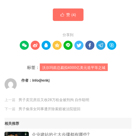
赞 (
4
)

分享到









标签：
沃尔玛前总裁拟4000亿美元造平等之城
作者：
info@enkj
上一篇
男子卖完房后又收28万租金被刑拘 自作聪明
下一篇
男子偷亲女同事遭开除索赔被法院驳回
相关推荐
企业建站的七大步骤都有哪些?