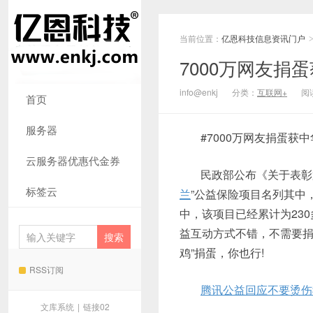
当前位置：
亿恩科技信息资讯门户
7000万网友捐
info@enkj
分类：
互联网+
阅读
首页
服务器
#7000万网友捐蛋获
云服务器优惠代金券
民政部公布《关于表彰
标签云
兰
”公益保险项目名列其中，
中，该项目已经累计为23
益互动方式不错，不需要捐
鸡”捐蛋，你也行!
RSS订阅
腾讯公益回应不要烫伤
文库系统
|
链接02