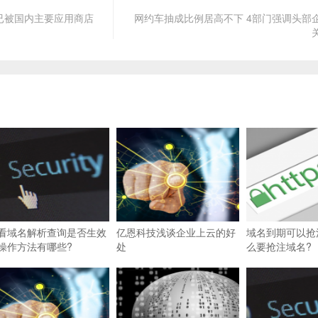
 已被国内主要应用商店
网约车抽成比例居高不下 4部门强调头部
看域名解析查询是否生效
亿恩科技浅谈企业上云的好
域名到期可以抢
操作方法有哪些?
处
么要抢注域名?