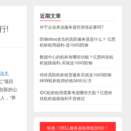
近期文章
行!
对于企业来说服务器托管很必要吗?
防御ddos攻击的高防服务器是什么？ 亿恩
机柜租用福利-送100G防御
数据中心的机柜有哪些功能？亿恩科技机
柜超级福利-买就送100G防御
油木
特价高防机柜租赁服务买就送100G防御
6KW机柜租用价格3600元/月
兰
”项目
创新的公
IDC机柜租用需要考虑哪些方面？亿恩科
人，“养
技机柜超级福利不容错过
钜惠！DELL服务器租用低至8折！