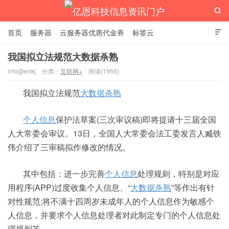

首页
服务器
云服务器优惠代金券
标签云

我国拟立法规范大数据杀熟
info@enkj
分类：
互联网+
阅读(1956)
亿恩科技信息资讯门户
我国拟立法规范
大数据杀熟
个人信息
保护法草案(三次审议稿)即将提请十三届全国
人大常委会审议。13日，全国人大常委会法工委发言人臧铁
伟介绍了三审稿拟作修改的情况。
其中包括：进一步完善
个人信息
处理规则，特别是对应
用程序(APP)过度收集个人信息、“
大数据杀熟
”等作出有针
对性规范;将不满十四周岁未成年人的个人信息作为敏感个
人信息，并要求个人信息处理者对此制定专门的个人信息处
理规则等。