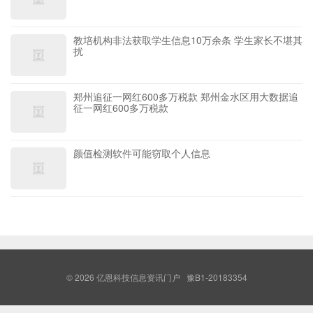
教培机构非法获取学生信息10万余条 学生家长不堪其
扰
郑州追征一网红600多万税款 郑州金水区用大数据追
征一网红600多万税款
颜值检测软件可能窃取个人信息
© 2026
亿恩科技信息资讯门户
豫B1-20183354