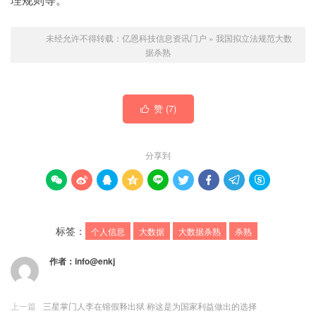
未经允许不得转载：
亿恩科技信息资讯门户
»
我国拟立法规范大数
据杀熟
赞 (
7
)

分享到









标签：
个人信息
大数据
大数据杀熟
杀熟
作者：
info@enkj
上一篇
三星掌门人李在镕假释出狱 称这是为国家利益做出的选择