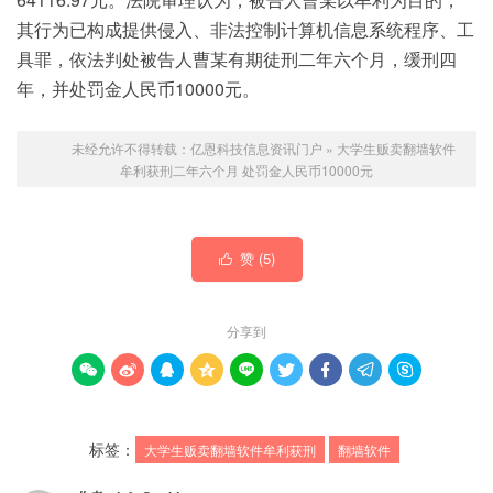
其行为已构成提供侵入、非法控制计算机信息系统程序、工
具罪，依法判处被告人曹某有期徒刑二年六个月，缓刑四
年，并处罚金人民币10000元。
未经允许不得转载：
亿恩科技信息资讯门户
»
大学生贩卖翻墙软件
牟利获刑二年六个月 处罚金人民币10000元
赞 (
5
)

分享到









标签：
大学生贩卖翻墙软件牟利获刑
翻墙软件