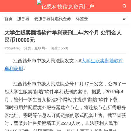

首页
服务器
云服务器优惠代金券
标签云

大学生贩卖翻墙软件牟利获刑二年六个月 处罚金人
民币10000元
亿恩科技信息资讯门户
info@enkj
分类：
互联网+
阅读(1553)
江西赣州市中级人民法院发文：#
大学生贩卖翻墙软件
牟利获刑
#
江西赣州市中级人民法院公号11月17日发文，公布了一
起大学生贩卖“翻墙”软件牟利获刑的案情。据悉，2019年4
月，赣州一学生曹某搭建2个网站并提供“翻墙”软件下载，
同时租用并配置境外服务器建立节点，将连接节点所需服务
器地址、密码等信息以订阅链接的形式配套出售。截至查获
时，曹某共计售卖翻墙工具2273人次，非法获利人民币
64116.97元。法院审理认为，被告人曹某以牟利为目的，