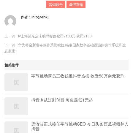
营销账号
虚假营销
作者：
info@enkj
上一篇
lv上海浦东店未明码标价被罚2100元 就罚2100
下一篇
华为将全新发布操作系统欧拉 瞄准国家数字基础设施的操作系统和生
态底座
相关推荐
字节跳动两员工收钱推抖音热榜 收受58万余元获刑
抖音测试短剧付费 每集最低1元起
梁汝波正式接任字节跳动CEO 今日头条西瓜视频并入
抖音