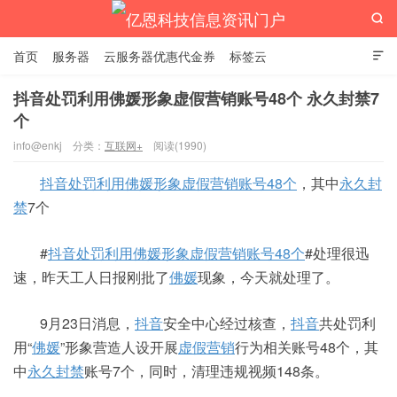

首页
服务器
云服务器优惠代金券
标签云

抖音处罚利用佛媛形象虚假营销账号48个 永久封禁7
个
亿恩科技信息资讯门户
info@enkj
分类：
互联网+
阅读(1990)
抖音处罚利用佛媛形象虚假营销账号48个
，其中
永久封
禁
7个
#
抖音处罚利用佛媛形象虚假营销账号48个
#处理很迅
速，昨天工人日报刚批了
佛媛
现象，今天就处理了。
9月23日消息，
抖音
安全中心经过核查，
抖音
共处罚利
用“
佛媛
”形象营造人设开展
虚假营销
行为相关账号48个，其
中
永久封禁
账号7个，同时，清理违规视频148条。