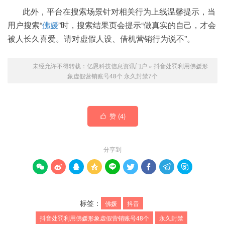
此外，平台在搜索场景针对相关行为上线温馨提示，当
用户搜索“
佛媛
”时，搜索结果页会提示“做真实的自己，才会
被人长久喜爱。请对虚假人设、借机营销行为说不”。 ​​​​
未经允许不得转载：
亿恩科技信息资讯门户
»
抖音处罚利用佛媛形
象虚假营销账号48个 永久封禁7个
赞 (
4
)

分享到









标签：
佛媛
抖音
抖音处罚利用佛媛形象虚假营销账号48个
永久封禁