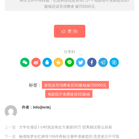
眼镜还误导消费者 被罚5000元
赞 (
5
)

分享到









标签：
影院误导消费者买3D眼镜被罚5000元
电影院不免费提供3D眼镜
作者：
info@enkj
上一篇
大学生领证1小时就反悔女方索赔30万 想离婚没那么容易
下一篇
杨倩陈梦全红婵等109件商标注册申请被驳回 恶意抢注不可取