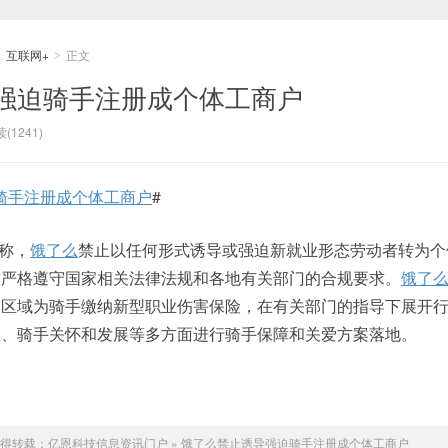
互联网+
正文
>
>
强迫骑手注册成个体工商户
(1241)
骑手注册成个体工商户
#
称，
饿了么
禁止以任何形式诱导或强迫新就业形态劳动者转为个
，严格遵守国家相关法律法规和各地有关部门的合规要求。
饿了
点区域为骑手缴纳新型职业伤害保险，在有关部门的指导下展开
益、骑手关怀和发展等多方面进行骑手保障和关爱方案落地。
得转载：
亿恩科技信息资讯门户
»
饿了么禁止诱导强迫骑手注册成个体工商户