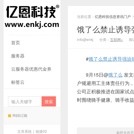
当前位置：
亿恩科技信息资讯门户
饿了么禁止诱导
info@enkj
分类：
互联网+
阅读
首页
服务器
#
饿了么禁止诱导强迫
云服务器优惠代金券
9月15日@
饿了么
发文
标签云
户规避用工主体责任行为
公司正积极推进在国家试
时围绕骑手健康、骑手收
RSS订阅
文库系统
|
链接02
未经允许不