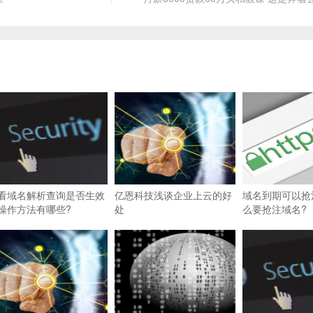
看域名解析查询是否生效
亿恩科技浅谈企业上云的好
域名到期可以抢
操作方法有哪些?
处
么要抢注域名?