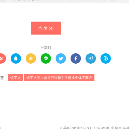
赞 (
4
)

分享到








签：
饿了么
饿了么禁止诱导强迫骑手注册成个体工商户
菜
月薪8000贷款60万买私教课 这是奔