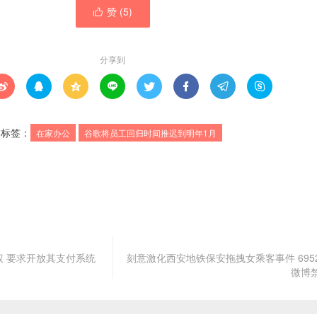
赞 (
5
)

分享到








标签：
在家办公
谷歌将员工回归时间推迟到明年1月
 要求开放其支付系统
刻意激化西安地铁保安拖拽女乘客事件 695
微博