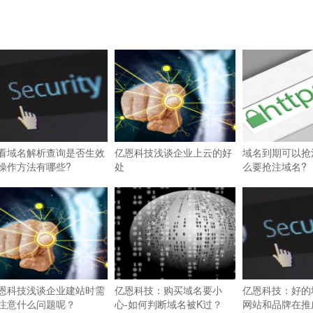
看域名解析查询是否生效
亿恩科技浅谈企业上云的好
域名到期可以抢
操作方法有哪些?
处
么要抢注域名?
恩科技浅谈企业建站时需
亿恩科技：购买域名要小
亿恩科技：好的
注意什么问题呢？
心-如何判断域名被K过？
网站和品牌在推