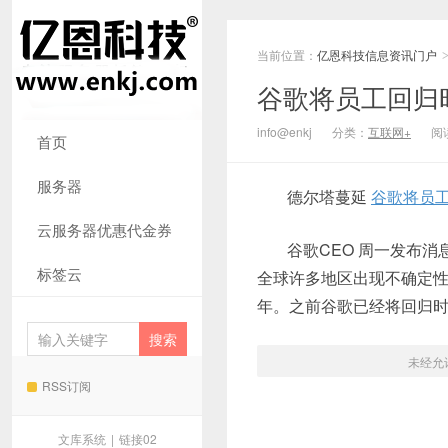
当前位置：
亿恩科技信息资讯门户
谷歌将员工回归
info@enkj
分类：
互联网+
阅读
首页
服务器
德尔塔蔓延
谷歌将员
云服务器优惠代金券
谷歌CEO 周一发布
标签云
全球许多地区出现不确定性。
年。之前谷歌已经将回归时
未经允
RSS订阅
文库系统
|
链接02