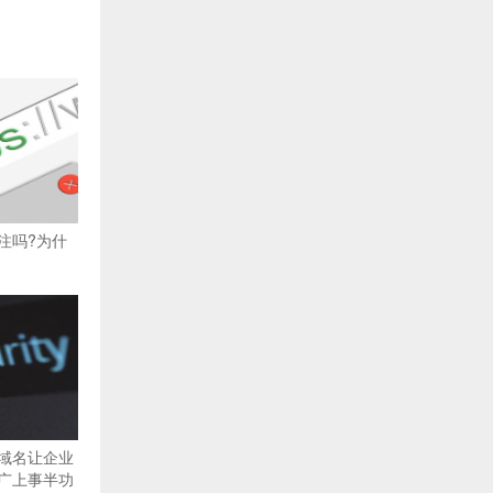
注吗?为什
域名让企业
广上事半功