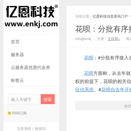
当前位置：
亿恩科技信息资讯门户
花呗：分批有序
info@enkj
分类：
互联网+
阅读
首页
服务器
花呗
：#分批有序接入
云服务器优惠代金券
花呗
方面称，从去年就
标签云
权的前提下，花呗的相关
征信系统
。#
花呗自去年开
未经
RSS订阅
文库系统
|
链接02