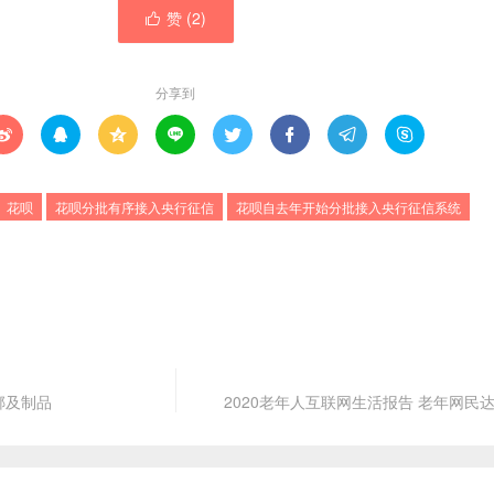
赞 (
2
)

分享到








花呗
花呗分批有序接入央行征信
花呗自去年开始分批接入央行征信系统
榔及制品
2020老年人互联网生活报告 老年网民达