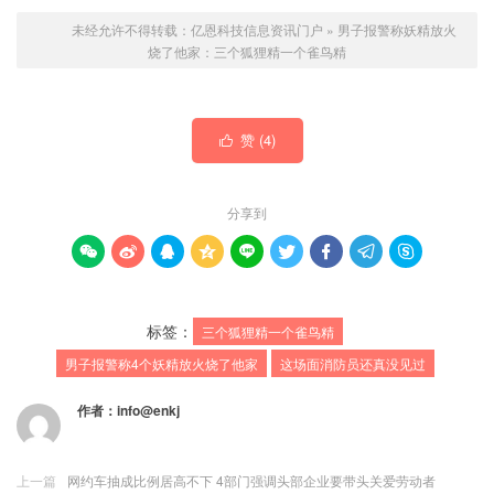
未经允许不得转载：
亿恩科技信息资讯门户
»
男子报警称妖精放火
烧了他家：三个狐狸精一个雀鸟精
赞 (
4
)

分享到









标签：
三个狐狸精一个雀鸟精
男子报警称4个妖精放火烧了他家
这场面消防员还真没见过
作者：
info@enkj
上一篇
网约车抽成比例居高不下 4部门强调头部企业要带头关爱劳动者