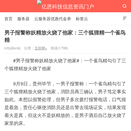

首页
服务器
云服务器优惠代金券
标签云

男子报警称妖精放火烧了他家：三个狐狸精一个雀鸟
精
亿恩科技信息资讯门户
info@enkj
分类：
互联网+
阅读(1798)
#男子报警称妖精放火烧了他家#：一个雀鸟精勾引了三
个狐狸精放火烧了他家
9月9日，贵州毕节，一男子报警称：一个雀鸟精勾引了
三个狐狸精放火烧了他家，消防员再三确认，男子笃定事实
如此。本想以假警处理，但男子多次拨打报警电话，口气很
是着急，责任心驱使消防员还是出警去现场证实，结果发现
着火是真，但这火不是妖精放的，是男子酒后自己放火烧了
家里的床。