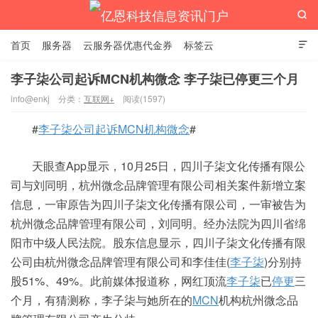

首页
服务器
云服务器优惠代金券
标签云

李子柒公司起诉MCN机构微念 李子柒已停更三个月
info@enkj
分类：
互联网+
阅读(1597)
亿恩科技信息资讯门户
#
李子柒公司起诉MCN机构微念
#
天眼查App显示，10月25日，四川子柒文化传播有限公
司与刘同明，杭州微念品牌管理有限公司相关案件新增立案
信息，一审原告为四川子柒文化传播有限公司，一审被告为
杭州微念品牌管理有限公司，刘同明。经办法院为四川省绵
阳市中级人民法院。股东信息显示，四川子柒文化传播有限
公司由杭州微念品牌管理有限公司和李佳佳(
李子柒
)分别持
股51%、49%。此前媒体报道称，网红顶流
李子柒
已
停更
三
个月，有猜测称，李子柒与她所在的
MCN
机构杭州微念品