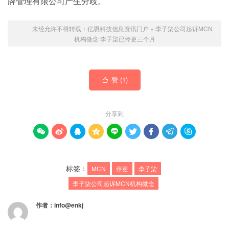
牌管理有限公司产生分歧。
未经允许不得转载：
亿恩科技信息资讯门户
»
李子柒公司起诉MCN
机构微念 李子柒已停更三个月
赞 (
1
)

分享到









标签：
MCN
停更
李子柒
李子柒公司起诉MCN机构微念
作者：
info@enkj