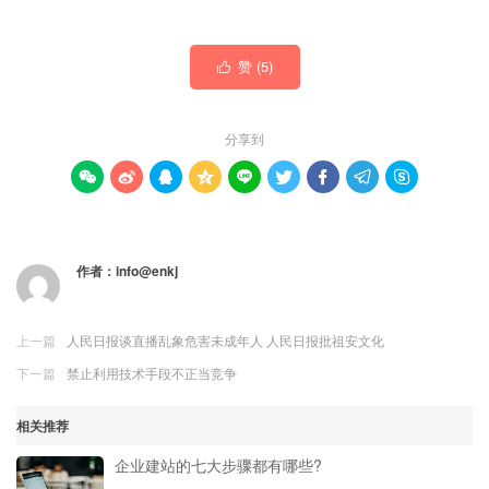
赞 (
5
)

分享到









作者：
info@enkj
上一篇
人民日报谈直播乱象危害未成年人 人民日报批祖安文化
下一篇
禁止利用技术手段不正当竞争
相关推荐
企业建站的七大步骤都有哪些?