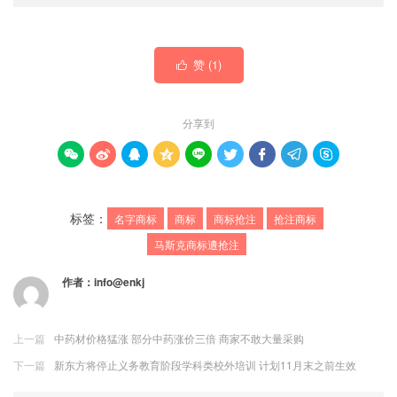
赞 (
1
)

分享到









标签：
名字商标
商标
商标抢注
抢注商标
马斯克商标遭抢注
作者：
info@enkj
上一篇
中药材价格猛涨 部分中药涨价三倍 商家不敢大量采购
下一篇
新东方将停止义务教育阶段学科类校外培训 计划11月末之前生效