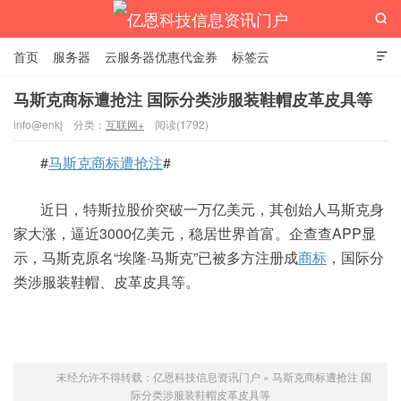

首页
服务器
云服务器优惠代金券
标签云

马斯克商标遭抢注 国际分类涉服装鞋帽皮革皮具等
info@enkj
分类：
互联网+
阅读(1792)
亿恩科技信息资讯门户
#
马斯克商标遭抢注
#
近日，特斯拉股价突破一万亿美元，其创始人马斯克身
家大涨，逼近3000亿美元，稳居世界首富。企查查APP显
示，马斯克原名“埃隆·马斯克”已被多方注册成
商标
，国际分
类涉服装鞋帽、皮革皮具等。
未经允许不得转载：
亿恩科技信息资讯门户
»
马斯克商标遭抢注 国
际分类涉服装鞋帽皮革皮具等