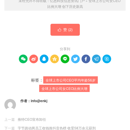
未经允许不得转载：
亿恩科技信息资讯门户
»
全球上市公司女CEO
比例大增 创下历史新高
赞 (
2
)

分享到









标签：
全球上市公司CEO平均年龄56岁
全球上市公司女CEO比例大增
作者：
info@enkj
上一篇
推特CEO宣布卸任
下一篇
字节跳动两员工收钱推抖音热榜 收受58万余元获刑