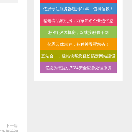
亿恩专注服务器租用21年，值得信赖！
精选高品质机房，万家知名企业选亿恩
标准化A级机房，双线接驳骨干网
亿恩云优惠券，各种神券帮您省！
五站合一，建站侠帮您轻松搞定网站建设
亿恩为您提供7*24安全应急处理服务
下一篇
含娘炮等词