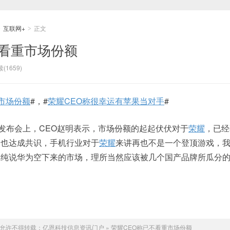
互联网+
正文
>
>
不看重市场份额
(1659)
市场份额
#，#
荣耀CEO称很幸运有苹果当对手
#
列发布会上，CEO赵明表示，市场份额的起起伏伏对于
荣耀
，已经
部也达成共识，手机行业对于
荣耀
来讲再也不是一个登顶游戏，
单纯说华为空下来的市场，理所当然应该被几个国产品牌所瓜分
允许不得转载：
亿恩科技信息资讯门户
»
荣耀CEO称已不看重市场份额