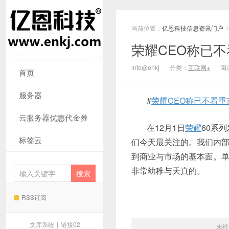
当前位置：
亿恩科技信息资讯门户
荣耀CEO称已
info@enkj
分类：
互联网+
阅读
首页
服务器
#
荣耀CEO称已不看重
云服务器优惠代金券
在12月1日
荣耀
60系
标签云
们今天最关注的。我们内
到商业与市场的基本面。
非常幼稚与天真的。
RSS订阅
文库系统
|
链接02
未经