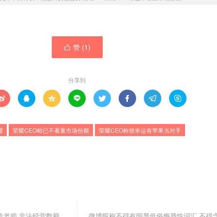
赞 (
1
)

分享到








耀
荣耀CEO称已不看重市场份额
荣耀CEO称很幸运有苹果当对手
龄老师 非法经营数额
微博昵称不得有明显低俗侮辱性词汇 不得