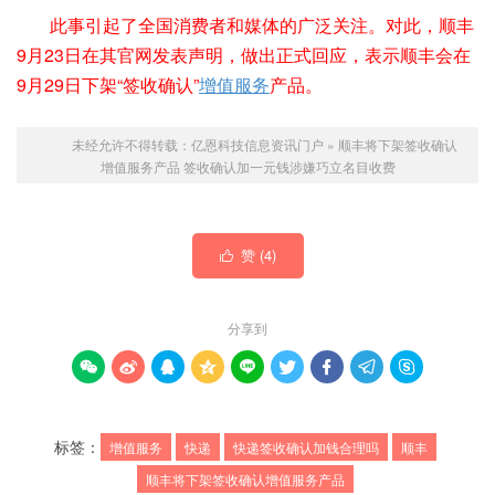
此事引起了全国消费者和媒体的广泛关注。对此，顺丰
9月23日在其官网发表声明，做出正式回应，表示顺丰会在
9月29日下架“签收确认”
增值服务
产品。
未经允许不得转载：
亿恩科技信息资讯门户
»
顺丰将下架签收确认
增值服务产品 签收确认加一元钱涉嫌巧立名目收费
赞 (
4
)

分享到









标签：
增值服务
快递
快递签收确认加钱合理吗
顺丰
顺丰将下架签收确认增值服务产品