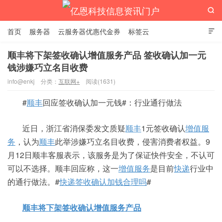

首页
服务器
云服务器优惠代金券
标签云

顺丰将下架签收确认增值服务产品 签收确认加一元
钱涉嫌巧立名目收费
亿恩科技信息资讯门户
info@enkj
分类：
互联网+
阅读(1631)
#
顺丰
回应签收确认加一元钱#：行业通行做法
近日，浙江省消保委发文质疑
顺丰
1元签收确认
增值服
务
，认为
顺丰
此举涉嫌巧立名目收费，侵害消费者权益。9
月12日顺丰客服表示，该服务是为了保证快件安全，不认可
可以不选择。顺丰回应称，这一
增值服务
是目前
快递
行业中
的通行做法。#
快递签收确认加钱合理吗
#
顺丰将下架签收确认增值服务产品