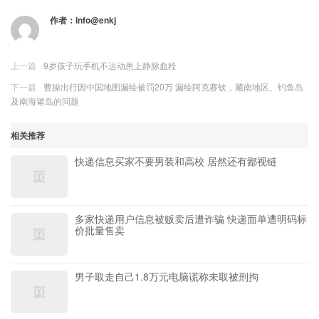
作者：
info@enkj
上一篇
9岁孩子玩手机不运动患上静脉血栓
下一篇
曹操出行因中国地图漏绘被罚20万 漏绘阿克赛钦，藏南地区、钓鱼岛
及南海诸岛的问题
相关推荐
快递信息买家不要男装和高校 居然还有鄙视链
多家快递用户信息被贩卖后遭诈骗 快递面单遭明码标
价批量售卖
男子取走自己1.8万元电脑谎称未取被刑拘