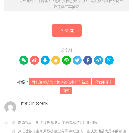
未经允许不得转载：
亿恩科技信息资讯门户
»
司机酒后被代驾扔半
路侥幸开车被查
赞 (
2
)

分享到









标签：
司机酒后被代驾扔半路侥幸开车被查
喝酒不开车
酒驾
作者：
info@enkj
上一篇
欧盟拟统一电子设备充电口 苹果表示这会阻止创新
下一篇
卢旺达饭店主角原型被裁定有罪 卢旺达人一直认为他是大屠杀的帮凶