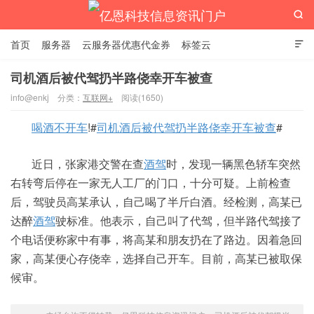

首页
服务器
云服务器优惠代金券
标签云

司机酒后被代驾扔半路侥幸开车被查
info@enkj
分类：
互联网+
阅读(1650)
亿恩科技信息资讯门户
喝酒不开车
!#
司机酒后被代驾扔半路侥幸开车被查
#
近日，张家港交警在查
酒驾
时，发现一辆黑色轿车突然
右转弯后停在一家无人工厂的门口，十分可疑。上前检查
后，驾驶员高某承认，自己喝了半斤白酒。经检测，高某已
达醉
酒驾
驶标准。他表示，自己叫了代驾，但半路代驾接了
个电话便称家中有事，将高某和朋友扔在了路边。因着急回
家，高某便心存侥幸，选择自己开车。目前，高某已被取保
候审。