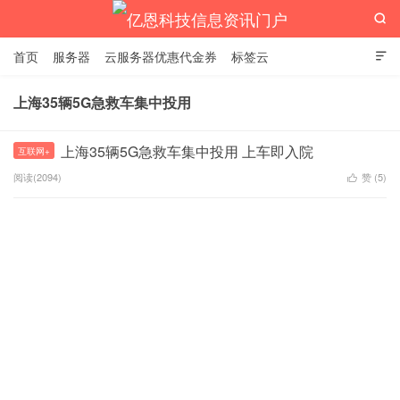

首页
服务器
云服务器优惠代金券
标签云

上海35辆5G急救车集中投用
亿恩科技信息资讯门户
上海35辆5G急救车集中投用 上车即入院
互联网+
阅读(2094)
赞 (
5
)
