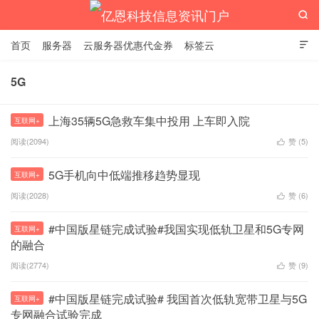

首页
服务器
云服务器优惠代金券
标签云

5G
亿恩科技信息资讯门户
上海35辆5G急救车集中投用 上车即入院
互联网+
阅读(2094)
赞 (
5
)

5G手机向中低端推移趋势显现
互联网+
阅读(2028)
赞 (
6
)

#中国版星链完成试验#我国实现低轨卫星和5G专网
互联网+
的融合
阅读(2774)
赞 (
9
)

#中国版星链完成试验# 我国首次低轨宽带卫星与5G
互联网+
专网融合试验完成