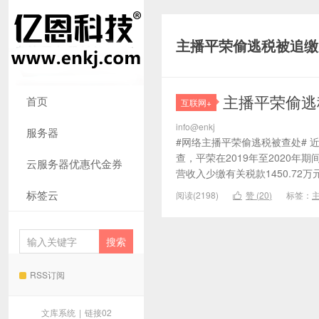
主播平荣偷逃税被追缴并
主播平荣偷逃
首页
互联网+
info@enkj
服务器
#网络主播平荣偷逃税被查处# 
查，平荣在2019年至2020年
云服务器优惠代金券
营收入少缴有关税款1450.72万
标签云
阅读(2198)
赞 (
20
)
标签：

RSS订阅
文库系统
|
链接02