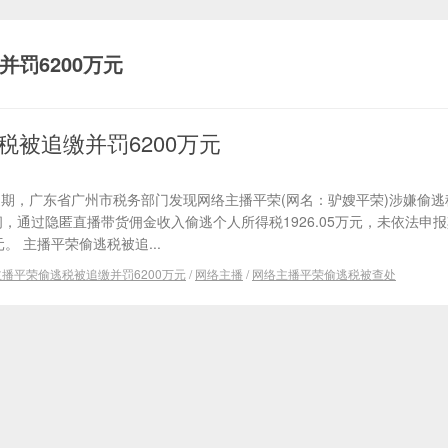
罚6200万元
税被追缴并罚6200万元
近期，广东省广州市税务部门发现网络主播平荣(网名：驴嫂平荣)涉嫌偷
期间，通过隐匿直播带货佣金收入偷逃个人所得税1926.05万元，未依法申
元。 主播平荣偷逃税被追...
主播平荣偷逃税被追缴并罚6200万元
/
网络主播
/
网络主播平荣偷逃税被查处