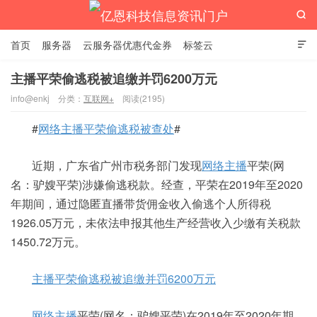

首页
服务器
云服务器优惠代金券
标签云

主播平荣偷逃税被追缴并罚6200万元
info@enkj
分类：
互联网+
阅读(2195)
亿恩科技信息资讯门户
#
网络主播平荣偷逃税被查处
#
近期，广东省广州市税务部门发现
网络主播
平荣(网
名：驴嫂平荣)涉嫌偷逃税款。经查，平荣在2019年至2020
年期间，通过隐匿直播带货佣金收入偷逃个人所得税
1926.05万元，未依法申报其他生产经营收入少缴有关税款
1450.72万元。
主播平荣偷逃税被追缴并罚6200万元
网络主播
平荣(网名：驴嫂平荣)在2019年至2020年期