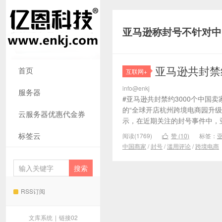
亚马逊称封号不针对中
亚马逊共封禁
首页
互联网+
info@enkj
服务器
#亚马逊共封禁约3000个中国
的“全球开店杭州跨境电商园升级盛
云服务器优惠代金券
示，在近期关注的封号事件中，亚马
标签云
阅读(1769)
赞 (
10
)
标签：

中国商家
/
封号
/
滥用评论
/
跨境电商
RSS订阅
文库系统
|
链接02