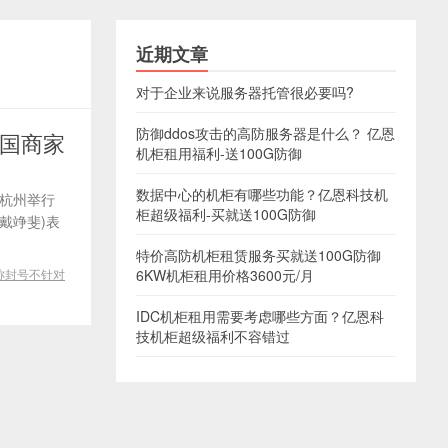
近期文章
对于企业来说服务器托管很必要吗?
防御ddos攻击的高防服务器是什么？ 亿恩
中国商家
机柜租用福利-送100G防御
数据中心的机柜有哪些功能？亿恩科技机
在杭州举行
柜超级福利-买就送100G防御
戴竫斐)表
特价高防机柜租赁服务买就送100G防御
称封号不针对
6KW机柜租用价格3600元/月
IDC机柜租用需要考虑哪些方面？亿恩科
技机柜超级福利不容错过