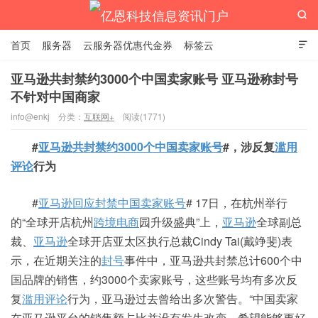

首页
服务器
云服务器优惠代金券
标签云

亚马逊共封禁约3000个中国卖家账号 亚马逊称封号
不针对中国商家
亿恩科技信息资讯门户
info@enkj
分类：
互联网+
阅读(1771)
#
亚马逊共封禁约3000个中国卖家账号
#，涉反复
滥用
评论
行为
#
亚马逊回应封禁中国卖家账号
# 17日，在杭州举行
的“全球开店杭州
跨境电商
园升级盛典”上，
亚马逊
全球副总
裁、
亚马逊
全球开店亚太区执行总裁Cindy Tai(戴竫斐)表
示，在近期关注的
封号
事件中，亚马逊共封禁总计600个中
国品牌的销售，约3000个卖家账号，这些账号均有多次反
复
滥用评论
行为，亚马逊过去曾给出多次警告。“中国卖家
在亚马逊平台的销售额占比并没有发生改变，希望能够更好