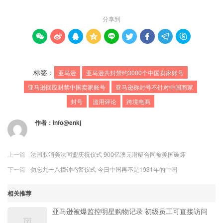
分享到









标签：
亚马逊
亚马逊共封禁约3000个中国卖家账号
亚马逊回应封禁中国卖家账号
亚马逊称封号不针对中国商家
封号
滥用评论
跨境电商
作者：
info@enkj
上一篇
法国取消美法同盟庆祝仪式 900亿澳元潜艇合同被美国破坏
下一篇
勿忘九一八撞钟鸣警仪式 今日中国再不是1931年的中国
相关推荐
亚马逊被爆监控明星购物记录 初级员工可直接访问