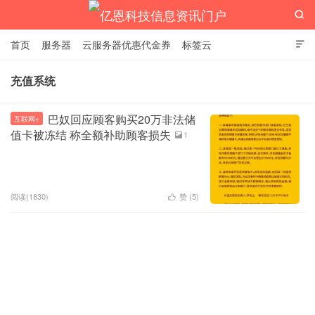

首页
服务器
云服务器优惠代金券
标签云

充值系统
亿恩科技信息资讯门户
巴奴回应顾客购买20万非法储
互联网+
值卡被冻结 称全额补助顾客损失
1

阅读(1830)
赞 (
5
)
