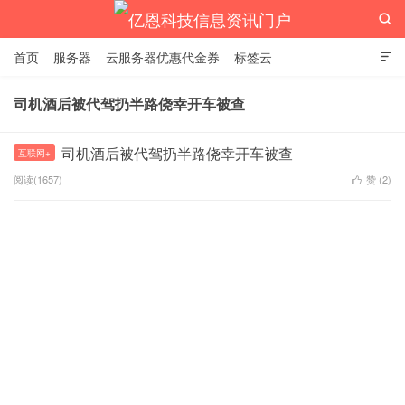

首页
服务器
云服务器优惠代金券
标签云

司机酒后被代驾扔半路侥幸开车被查
亿恩科技信息资讯门户
司机酒后被代驾扔半路侥幸开车被查
互联网+
阅读(1657)
赞 (
2
)
