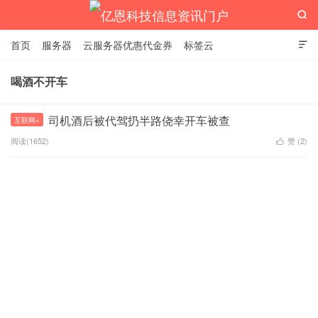

首页
服务器
云服务器优惠代金券
标签云

喝酒不开车
亿恩科技信息资讯门户
司机酒后被代驾扔半路侥幸开车被查
互联网+
阅读(1652)
赞 (
2
)
