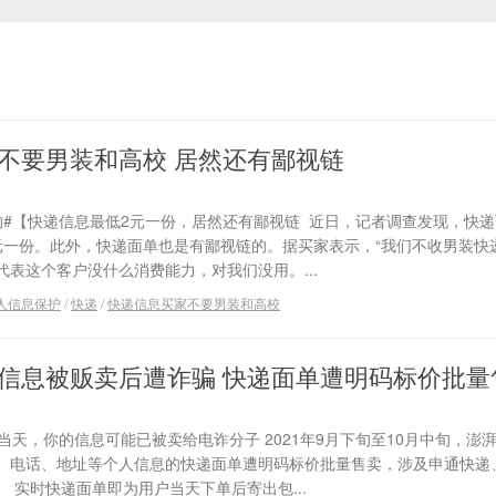
不要男装和高校 居然还有鄙视链
的#【快递信息最低2元一份，居然还有鄙视链 近日，记者调查发现，快
元一份。此外，快递面单也是有鄙视链的。据买家表示，“我们不收男装快
表这个客户没什么消费能力，对我们没用。...
人信息保护
/
快递
/
快递信息买家不要男装和高校
信息被贩卖后遭诈骗 快递面单遭明码标价批量
当天，你的信息可能已被卖给电诈分子 2021年9月下旬至10月中旬，澎
、电话、地址等个人信息的快递面单遭明码标价批量售卖，涉及申通快递
 实时快递面单即为用户当天下单后寄出包...