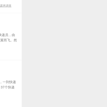
露再调查
快递员，由
不翼而飞。然
递，一到快递
37个快递