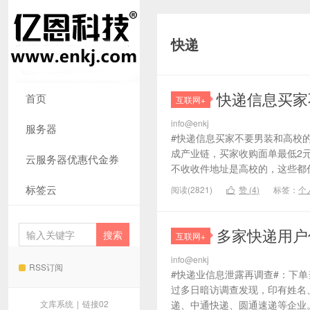
快递
快递信息买家
首页
互联网+
info@enkj
服务器
#快递信息买家不要男装和高校
成产业链，买家收购面单最低2
云服务器优惠代金券
不收收件地址是高校的，这些都代
标签云
阅读(2821)
赞 (
4
)
标签：
个

多家快递用户
互联网+
info@enkj
RSS订阅
#快递业信息泄露再调查#：下单
过多日暗访调查发现，印有姓名
文库系统
|
链接02
递、中通快递、圆通速递等企业。