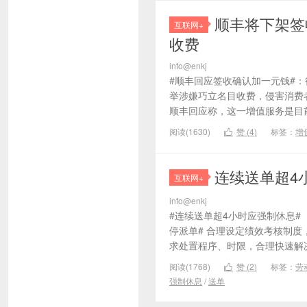
顺丰将下架签
互联网+
收费
info@enkj
#顺丰回应签收确认加一元钱#
举涉嫌巧立名目收费，侵害消费
顺丰回应称，这一增值服务是目前
阅读(1630)
赞 (
4
)
标签：
增

连续送单超4
互联网+
info@enkj
#连续送单超4小时应强制休息#
停派单# 合理设定绩效考核制度
求处置程序、时限，合理快速解决
阅读(1768)
赞 (
2
)
标签：
劳

强制休息
/
送单