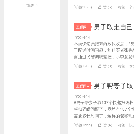
链接03
阅读(2076)
赞 (
5
)
标签：
个

男子取走自己
互联网+
info@enkj
不满快递员把东西放代收点，#男
于配送时间问题，和购买者张先
而通过民警调取监控，小李竟发现
阅读(1733)
赞 (
3
)
标签：
偷

男子帮妻子取
互联网+
info@enkj
#男子帮妻子取137个快递扫码
柜扫码瞬间懵了，竟然有137个
需要多长时间了，这样的老婆现在
阅读(1566)
赞 (
4
)
标签：
快
