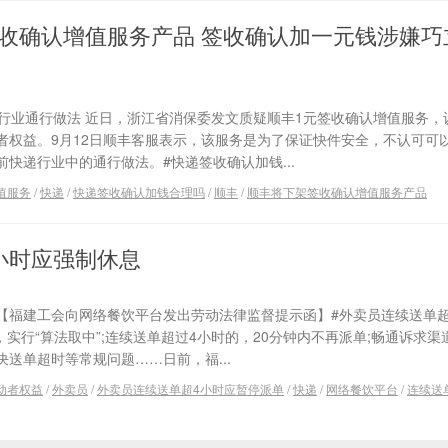
收确认增值服务产品 签收确认加一元钱涉嫌巧
：行业通行做法 近日，浙江省消保委发文质疑顺丰1元签收确认增值服务，
者权益。9月12日顺丰客服表示，该服务是为了保证快件安全，不认可可
快递行业中的通行做法。#快递签收确认加钱...
值服务
/
快递
/
快递签收确认加钱合理吗
/
顺丰
/
顺丰将下架签收确认增值服务产品
小时应强制休息
 【福建工会向网络餐饮平台发出劳动法律监督提示函】#外卖员连续送单
，实行“算法取中”;连续送单超过4小时的，20分钟内不再派单;畅通诉求渠
送单超时等常规问题……日前，福...
动者权益
/
外卖员
/
外卖员连续送单超4小时应暂停派单
/
快递
/
网络餐饮平台
/
连续送