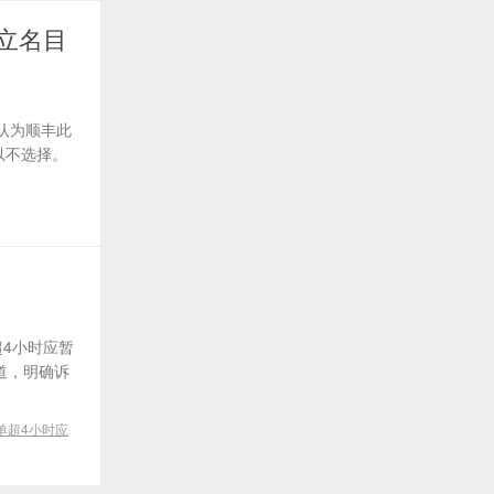
立名目
认为顺丰此
以不选择。
超4小时应暂
道，明确诉
单超4小时应