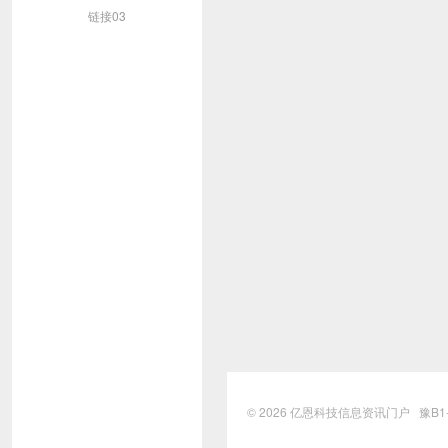
链接03
© 2026
亿恩科技信息资讯门户
豫B1-