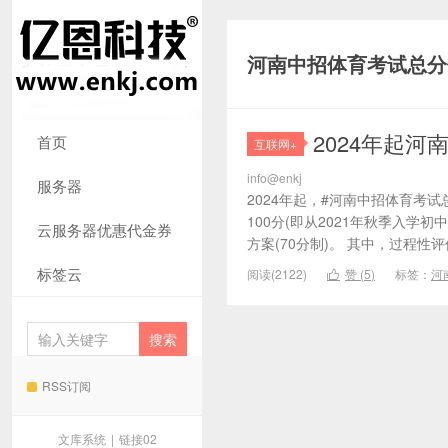
河南中招体育考试总分
2024年起河
首页
互联网+
info@enkj
服务器
2024年起，#河南中招体育考试
100分(即从2021年秋季入学
云服务器优惠代金券
方案(70分制)。 其中，过程性评
标签云
阅读(2122)
赞 (
5
)
标签：
河

RSS订阅
文库系统
|
链接02