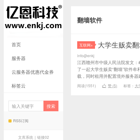
翻墙软件
大学生贩卖翻
首页
互联网+
info@enkj
服务器
江西赣州市中级人民法院发文：#
了一起大学生贩卖“翻墙”软件牟
云服务器优惠代金券
载，同时租用并配置境外服务器建
标签云
阅读(1551)
赞 (
5
)
标签：
大

RSS订阅
文库系统
|
链接02