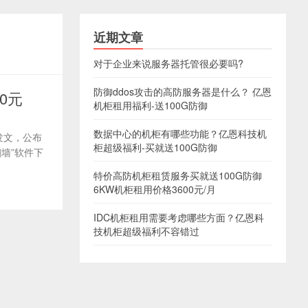
近期文章
对于企业来说服务器托管很必要吗?
防御ddos攻击的高防服务器是什么？ 亿恩
0元
机柜租用福利-送100G防御
数据中心的机柜有哪些功能？亿恩科技机
发文，公布
柜超级福利-买就送100G防御
墙”软件下
特价高防机柜租赁服务买就送100G防御
6KW机柜租用价格3600元/月
IDC机柜租用需要考虑哪些方面？亿恩科
技机柜超级福利不容错过