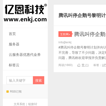
腾讯叫停企鹅号黎明计
腾讯叫停企鹅
首页
互联网+
info@enkj
服务器
#腾讯叫停企鹅号黎明计划并向U
不完善，导致了不少问题，决定终
云服务器优惠代金券
问题，腾讯称欢迎举报并负责解决
标签云
阅读(1660)
赞 (
1
)
标签：
U

RSS订阅
文库系统
|
链接02