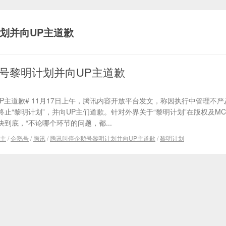
划并向UP主道歉
号黎明计划并向UP主道歉
P主道歉# 11月17日上午，腾讯内容开放平台发文，称因执行中管理不
止“黎明计划”，并向UP主们道歉。针对外界关于“黎明计划”在版权及M
到底，“不论哪个环节的问题，都...
P主
/
企鹅号
/
腾讯
/
腾讯叫停企鹅号黎明计划并向UP主道歉
/
黎明计划