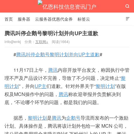

首页
服务器
云服务器优惠代金券
标签云

腾讯叫停企鹅号黎明计划并向UP主道歉
info@enkj
分类：
互联网+
阅读(1664)
亿恩科技信息资讯门户
#
腾讯叫停企鹅号黎明计划并向UP主道歉
#
11月17日上午，
腾讯
内容开放平台发文，称因执行中管
理不严及产品设计不完善，导致了不少问题，决定终止“
黎
明计划
”，并向
UP主
们道歉。针对外界关于“
黎明计划
”在版
权及MCN操作中的问题，
腾讯
称欢迎举报并负责解决到
底，“不论哪个环节的问题，都是我们的问题。
据悉，
黎明计划
是
腾讯
为
企鹅号
导流而发布的一个激励
计划。具体操作是，腾讯将该计划外包给一家 MCN 公司，
该公司负责用现金来吸引B站5 万粉丝以上的 UP 主，搬运