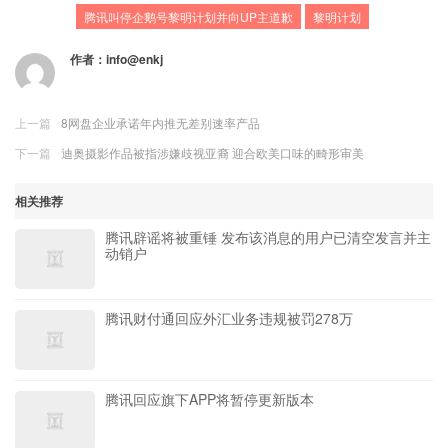
腾讯叫停企鹅号黎明计划并向UP主道歉
黎明计划
作者：
info@enkj
上一篇
8网盘企业承诺年内推无差别速率产品
下一篇
迪奥摄影作品被指涉嫌歧视亚裔 迎合欧美口味的畸形审美
相关推荐
腾讯辟谣将被重锤 发布该消息的用户已清空发言并主
动销户
腾讯财付通回应外汇业务违规被罚278万
腾讯回应旗下APP将暂停更新版本