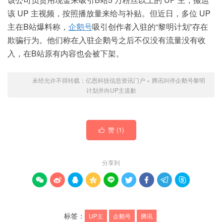
该 UP 主视频，按照播放量来给与补贴。但近日，多位 UP
主在B站爆料称，
企鹅号
吸引创作者入驻的“黎明计划”存在
欺骗行为。他们称在入驻企鹅号之后不仅没有流量没有收
入，在B站原有内容也会被下架。
未经允许不得转载：
亿恩科技信息资讯门户
»
腾讯叫停企鹅号黎明
计划并向UP主道歉
赞 (
1
)

分享到









标签：
UP主
企鹅号
腾讯