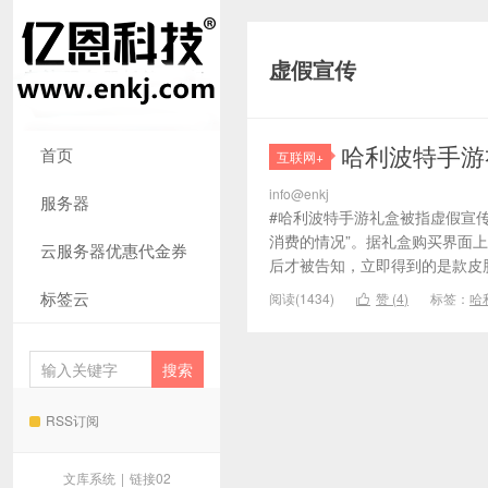
虚假宣传
哈利波特手游
首页
互联网+
info@enkj
服务器
#哈利波特手游礼盒被指虚假宣传
消费的情况”。据礼盒购买界面上
云服务器优惠代金券
后才被告知，立即得到的是款皮肤
标签云
阅读(1434)
赞 (
4
)
标签：
哈

RSS订阅
文库系统
|
链接02