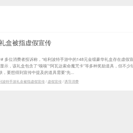
礼盒被指虚假宣传
# 多位消费者投诉称，“哈利波特手游中的148元金缎豪华礼盒存在虚假
显示，该礼盒包含了“嗅嗅”“阿瓦达索命魔咒卡”等多种奖励道具，但不少
，要想得到宣传中提及的道具需要“先...
利波特手游礼盒被指虚假宣传
/
虚假宣传
/
诱导消费