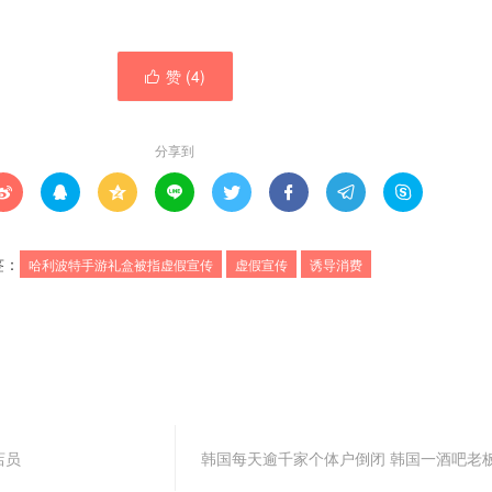
赞 (
4
)

分享到








签：
哈利波特手游礼盒被指虚假宣传
虚假宣传
诱导消费
店员
韩国每天逾千家个体户倒闭 韩国一酒吧老