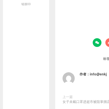
链接03

标
作者：
info@enkj
上一篇
女子未戴口罩进超市被阻掌掴