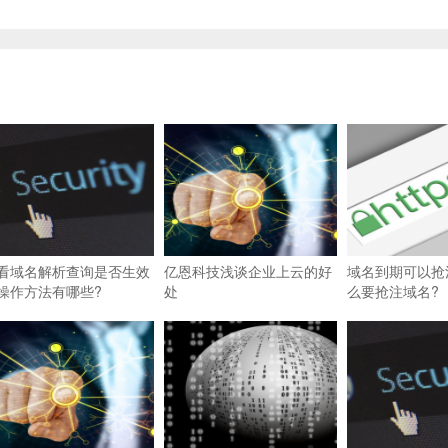
看域名解析查询是否生效
亿恩科技浅谈企业上云的好
域名到期可以抢
操作方法有哪些?
处
么要抢注域名?