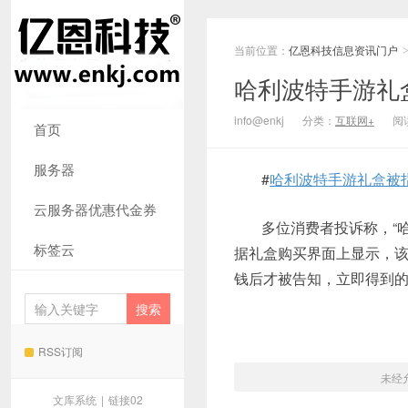
当前位置：
亿恩科技信息资讯门户
哈利波特手游礼
info@enkj
分类：
互联网+
阅读
首页
服务器
#
哈利波特手游礼盒被
云服务器优惠代金券
多位消费者投诉称，“
标签云
据礼盒购买界面上显示，该
钱后才被告知，立即得到的
RSS订阅
未经
文库系统
|
链接02