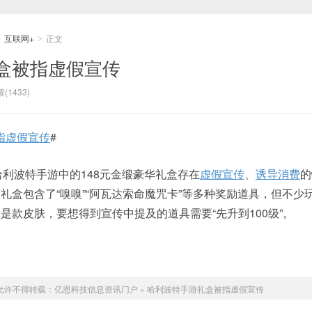
互联网+
正文
>
>
盒被指虚假宣传
(1433)
指虚假宣传
#
哈利波特手游中的148元金缎豪华礼盒存在
虚假宣传
、
诱导消费
的
礼盒包含了“嗅嗅”“阿瓦达索命魔咒卡”等多种奖励道具，但不少
是款皮肤，要想得到宣传中提及的道具需要“先升到100级”。
允许不得转载：
亿恩科技信息资讯门户
»
哈利波特手游礼盒被指虚假宣传