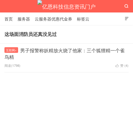

首页
服务器
云服务器优惠代金券
标签云

这场面消防员还真没见过
亿恩科技信息资讯门户
男子报警称妖精放火烧了他家：三个狐狸精一个雀
互联网+
鸟精
阅读(1798)
赞 (
4
)
