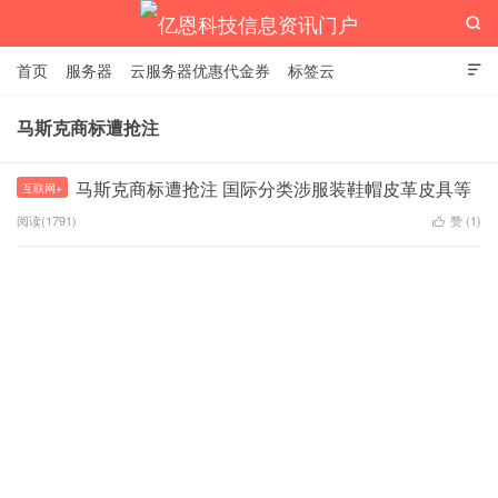

首页
服务器
云服务器优惠代金券
标签云

马斯克商标遭抢注
亿恩科技信息资讯门户
马斯克商标遭抢注 国际分类涉服装鞋帽皮革皮具等
互联网+
阅读(1791)
赞 (
1
)
