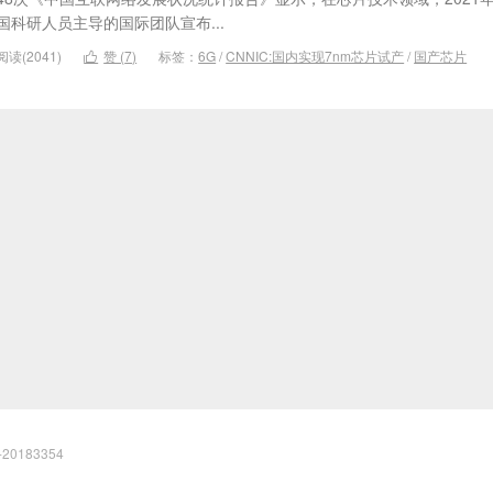
国科研人员主导的国际团队宣布...
阅读(2041)
赞 (
7
)
标签：
6G
/
CNNIC:国内实现7nm芯片试产
/
国产芯片

20183354