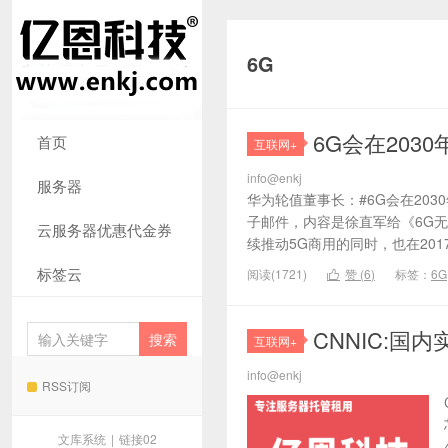
6G
6G会在203
首页
互联网+
info@enkj
服务器
华为轮值董事长：#6G会在203
子邮件，内容是徐直军给《6G无
云服务器优惠代金券
续推动5G商用的同时，也在2017
标签云
阅读(1721)
赞 (
6
)
标签：
6G

CNNIC:国
互联网+
info@enkj
RSS订阅
文库系统
|
链接02