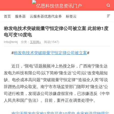

首页
服务器
云服务器优惠代金券
标签云

称发电技术突破能量守恒定律公司被立案 此前称1度
电可变10度电
亿恩科技信息资讯门户
info@enkj
分类：
互联网+
阅读(1547)
#
称发电技术突破能量守恒定律公司被立案
#
近日，“限电”话题频频冲上热搜之际，广西南宁隆生达
发电力科技有限公司(以下简称“隆生达”公司)以“改变电能短
缺、电价成本高问题”“突破能量守恒定律”“造福全人类”等说
辞蹭热点哗众取宠。南宁市市场监管部门随即对“隆生达”公
司进行检查，发现该公司涉嫌虚假宣传，已涉嫌违反《中华
人民共和国广告法》。目前，案件正在调查处理中。
南宁无限发电宣称1度电可变10度电 专家称违背物理定