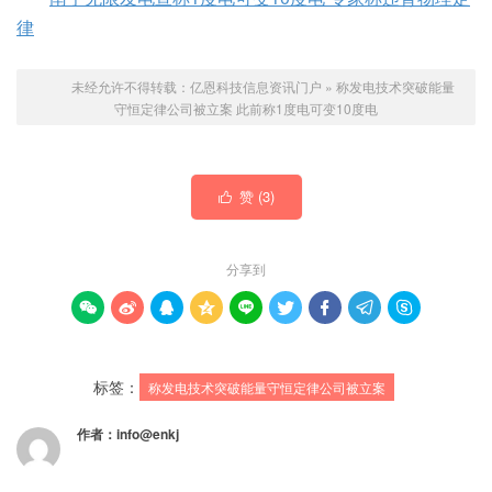
律
未经允许不得转载：
亿恩科技信息资讯门户
»
称发电技术突破能量
守恒定律公司被立案 此前称1度电可变10度电
赞 (
3
)

分享到









标签：
称发电技术突破能量守恒定律公司被立案
作者：
info@enkj