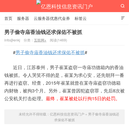

首页
服务器
云服务器优惠代金券
标签云

男子偷寺庙香油钱还求保佑不被抓
info@enkj
分类：
互联网+
阅读(1469)
亿恩科技信息资讯门户
#
男子偷寺庙香油钱还求保佑不被抓
#
近日，江苏泰州，男子崔某盗窃一寺庙功德箱内的香油
钱被抓。令人哭笑不得的是，崔某为求心安，还先朝拜一番
再进行盗窃。经查，2015年崔某就曾在某寺庙盗窃功德箱
内财物，被拘3个月。另外，崔某曾因犯盗窃罪，先后8次被
公安机关打击处理。
最终，崔某被处以行拘15日的处罚。
未经允许不得转载：
亿恩科技信息资讯门户
»
男子偷寺庙香油钱还
求保佑不被抓