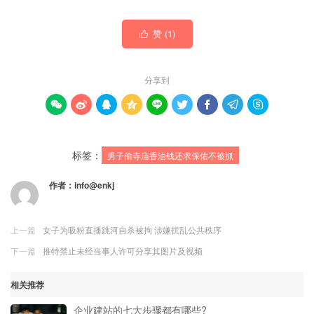
赞 (
1
)

分享到









标签：
男子偷寺庙香油钱还求保佑不被抓
作者：
info@enkj
上一篇
女子为吸粉直播跳河自杀被拘 涉嫌扰乱公共秩序
下一篇
推特禁止未经当事人许可分享其图片及视频
相关推荐
企业建站的七大步骤都有哪些?