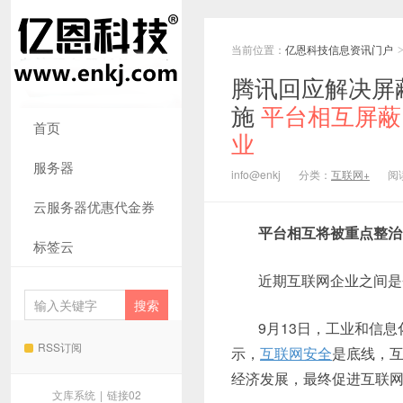
当前位置：
亿恩科技信息资讯门户
腾讯回应解决屏
施
平台相互屏蔽
首页
业
服务器
info@enkj
分类：
互联网+
阅读
云服务器优惠代金券
平台相互将被重点整治
标签云
近期互联网企业之间是
9月13日，工业和信
RSS订阅
示，
互联网安全
是底线，
经济发展，最终促进互联
文库系统
|
链接02