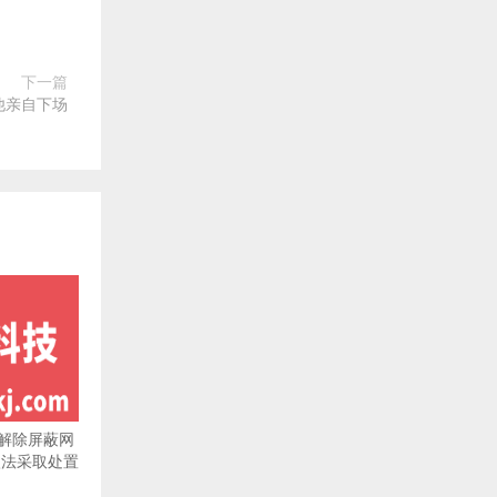
下一篇
他亲自下场
解除屏蔽网
依法采取处置