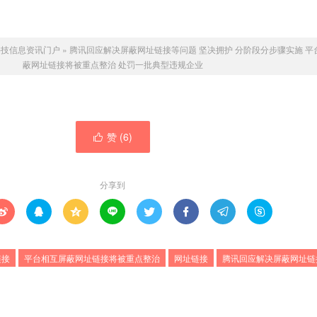
科技信息资讯门户
»
腾讯回应解决屏蔽网址链接等问题 坚决拥护 分阶段分步骤实施
平
蔽网址链接将被重点整治 处罚一批典型违规企业
赞 (
6
)

分享到








链接
平台相互屏蔽网址链接将被重点整治
网址链接
腾讯回应解决屏蔽网址链