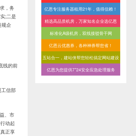
求，务
亿恩专注服务器租用21年，值得信赖！
实;二是
精选高品质机房，万家知名企业选亿恩
违规企
标准化A级机房，双线接驳骨干网
亿恩云优惠券，各种神券帮您省！
五站合一，建站侠帮您轻松搞定网站建设
底线的前
亿恩为您提供7*24安全应急处理服务
照工信部
益、市
台行动起
户真正享