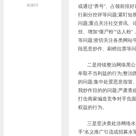
链接03
或通过“养号”、占领前排
行刷分控评等问题;紧盯短
问题;重点关注社交资讯、
丝、增加“僵尸粉”“达人
等问题;密切关注各类网站平
段恶意炒作、刷榜拉票等
二是持续整治网络黑公
牟取不当利益的行为;整治
的问题;集中处置恶意假冒
我炒作目的的问题;严肃查
打击商家编造竞争对手负
权益的行为。
三是坚决查处涉网络水
手”名义推广引流或招募水