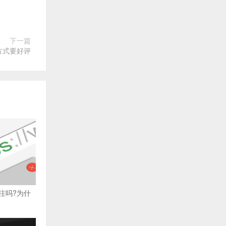
下一篇
方式要好评
注吗?为什