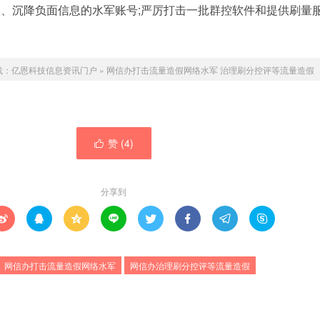
、沉降负面信息的水军账号;严厉打击一批群控软件和提供刷量
载：
亿恩科技信息资讯门户
»
网信办打击流量造假网络水军 治理刷分控评等流量造假
赞 (
4
)

分享到








网信办打击流量造假网络水军
网信办治理刷分控评等流量造假