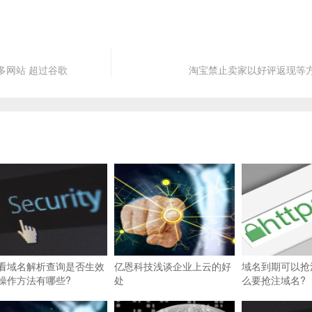
最多网站 超过谷歌
淘宝禁止卖家以好评返现等
看域名解析查询是否生效
亿恩科技浅谈企业上云的好
域名到期可以抢
操作方法有哪些?
处
么要抢注域名?