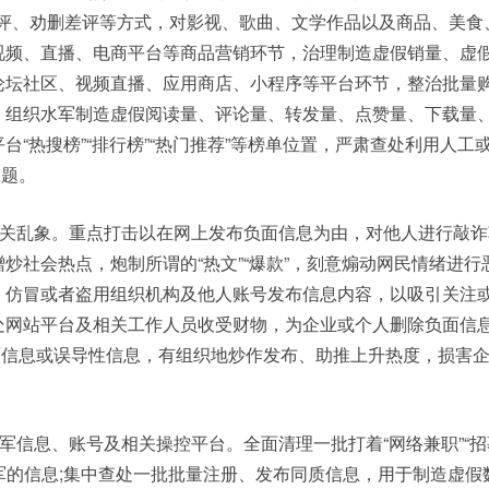
好评、劝删差评等方式，对影视、歌曲、文学作品以及商品、美食
视频、直播、电商平台等商品营销环节，治理制造虚假销量、虚
论坛社区、视频直播、应用商店、小程序等平台环节，整治批量
粉”，组织水军制造虚假阅读量、评论量、转发量、点赞量、下载量
台“热搜榜”“排行榜”“热门推荐”等榜单位置，严肃查处利用人工
问题。
关乱象。重点打击以在网上发布负面信息为由，对他人进行敲诈
蹭炒社会热点，炮制所谓的“热文”“爆款”，刻意煽动网民情绪进行
、仿冒或者盗用组织机构及他人账号发布信息内容，以吸引关注
处网站平台及相关工作人员收受财物，为企业或个人删除负面信息
面信息或误导性信息，有组织地炒作发布、助推上升热度，损害
军信息、账号及相关操控平台。全面清理一批打着“网络兼职”“招
军的信息;集中查处一批批量注册、发布同质信息，用于制造虚假