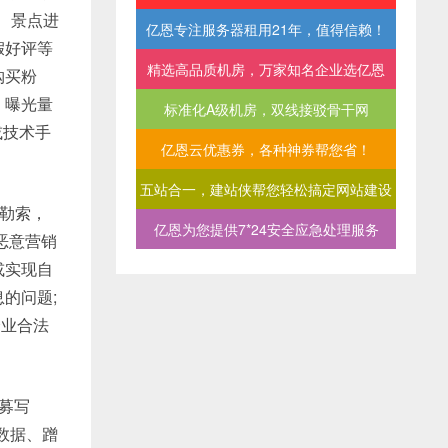
、景点进
亿恩专注服务器租用21年，值得信赖！
假好评等
精选高品质机房，万家知名企业选亿恩
购买粉
、曝光量
标准化A级机房，双线接驳骨干网
或技术手
亿恩云优惠券，各种神券帮您省！
五站合一，建站侠帮您轻松搞定网站建设
勒索，
亿恩为您提供7*24安全应急处理服务
恶意营销
或实现自
的问题;
企业合法
募写
数据、蹭