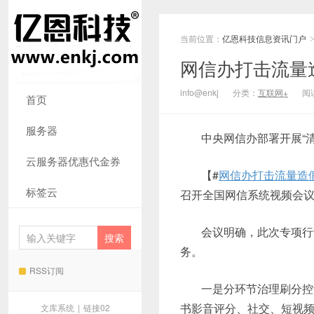
当前位置：
亿恩科技信息资讯门户
网信办打击流量
info@enkj
分类：
互联网+
阅读
首页
服务器
中央网信办部署开展“
云服务器优惠代金券
【#
网信办打击流量造
标签云
召开全国网信系统视频会议
会议明确，此次专项行
务。
RSS订阅
一是分环节治理刷分控
书影音评分、社交、短视频
文库系统
|
链接02