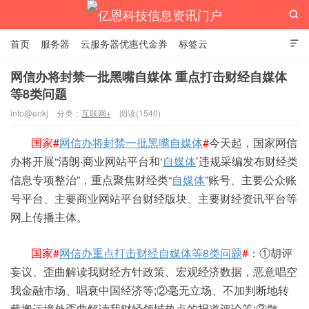

首页
服务器
云服务器优惠代金券
标签云

网信办将封禁一批黑嘴自媒体 重点打击财经自媒体
等8类问题
亿恩科技信息资讯门户
info@enkj
分类：
互联网+
阅读(1540)
国家#
网信办将封禁一批黑嘴自媒体
#
今天起，国家网信
办将开展“清朗·商业网站平台和‘
自媒体
’违规采编发布财经类
信息专项整治”，重点聚焦财经类“
自媒体
”账号、主要公众账
号平台、主要商业网站平台财经版块、主要财经资讯平台等
网上传播主体。
国家#
网信办重点打击财经自媒体等8类问题
#
：①胡评
妄议、歪曲解读我财经方针政策、宏观经济数据，恶意唱空
我金融市场、唱衰中国经济等;②毫无立场、不加判断地转
载搬运境外歪曲解读我财经领域热点的报道评论等;③散