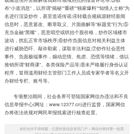
布“小道消息”，以所谓“揭秘”“重磅”“独家爆料”“知情人士称”为
名进行渲染炒作，甚至造谣传谣;④转载合规稿源财经新闻
信息时，恶意篡改、断章取义、片面曲解等“标题党”行为;⑤
充当金融“黑嘴”，恶意唱空或哄抬个股价格，炒作区域楼市
波动，扰乱正常市场秩序;⑥炒作负面信息对相关利益主体
进行威胁恐吓、敲诈勒索，谋取非法利益;⑦炒作社会恶性
事件、负面极端事件，煽动悲情、焦虑、恐慌等情绪，借以
推销所谓“财商课”、各类保险产品等;⑧未严格履行身份认证
程序，冒用滥用财经主管部门工作人员或专家学者等名义开
办财经专栏、账号等。
专项整治期间，社会各界可登陆国家网信办违法和不良
信息举报中心(网址：www.12377.cn)进行监督，国家网信
办将依法依规对网民举报线索进行核查处置。
未经允许不得转载：
亿恩科技信息资讯门户
»
网信办将封禁一批黑