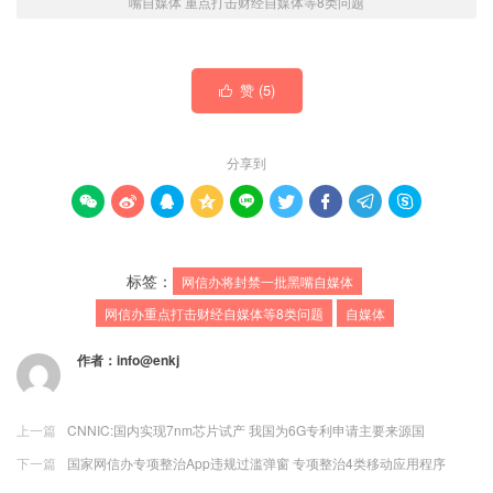
嘴自媒体 重点打击财经自媒体等8类问题
赞 (
5
)

分享到









标签：
网信办将封禁一批黑嘴自媒体
网信办重点打击财经自媒体等8类问题
自媒体
作者：
info@enkj
上一篇
CNNIC:国内实现7nm芯片试产 我国为6G专利申请主要来源国
下一篇
国家网信办专项整治App违规过滥弹窗 专项整治4类移动应用程序