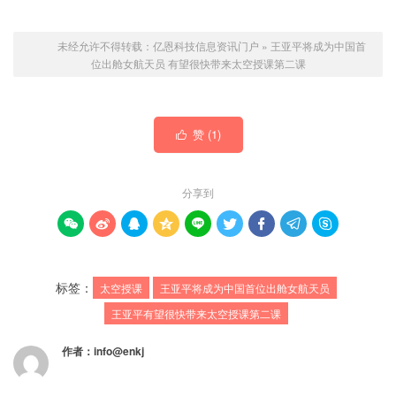
未经允许不得转载：
亿恩科技信息资讯门户
»
王亚平将成为中国首
位出舱女航天员 有望很快带来太空授课第二课
赞 (
1
)

分享到









标签：
太空授课
王亚平将成为中国首位出舱女航天员
王亚平有望很快带来太空授课第二课
作者：
info@enkj