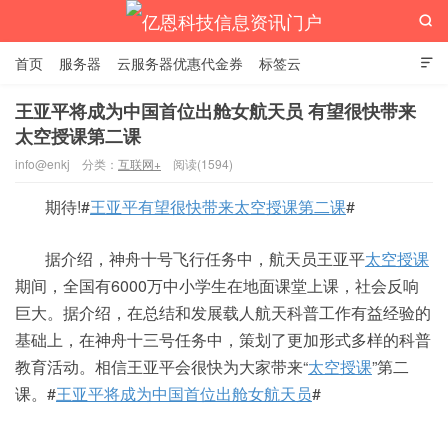

首页
服务器
云服务器优惠代金券
标签云

王亚平将成为中国首位出舱女航天员 有望很快带来
太空授课第二课
亿恩科技信息资讯门户
info@enkj
分类：
互联网+
阅读(1594)
期待!#
王亚平有望很快带来太空授课第二课
#
据介绍，神舟十号飞行任务中，航天员王亚平
太空授课
期间，全国有6000万中小学生在地面课堂上课，社会反响
巨大。据介绍，在总结和发展载人航天科普工作有益经验的
基础上，在神舟十三号任务中，策划了更加形式多样的科普
教育活动。相信王亚平会很快为大家带来“
太空授课
”第二
课。#
王亚平将成为中国首位出舱女航天员
#