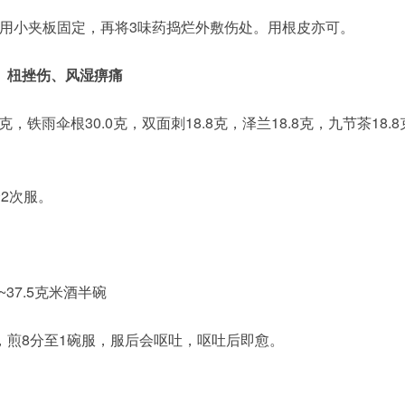
用小夹板固定，再将3味药捣烂外敷伤处。用根皮亦可。
、杻挫伤、风湿痹痛
克，铁雨伞根30.0克，双面刺18.8克，泽兰18.8克，九节茶18.
2次服。
~37.5克米酒半碗
，煎8分至1碗服，服后会呕吐，呕吐后即愈。