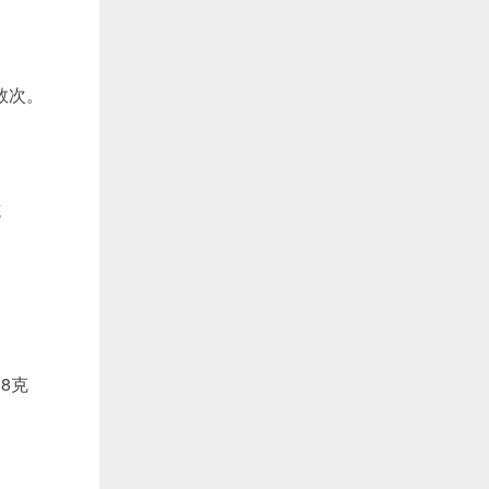
数次。
克
.8克