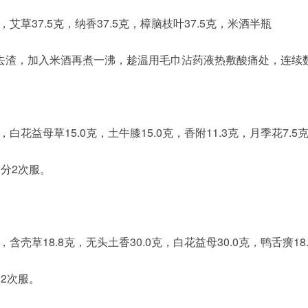
，艾草37.5克，纳香37.5克，樟脑枝叶37.5克，米酒半瓶
去渣，加入米酒再煮一沸，趁温用毛巾沾药液热敷酸痛处，连续
，白花益母草15.0克，土牛膝15.0克，香附11.3克，月季花7.5
，分2次服。
，含壳草18.8克，无头土香30.0克，白花益母30.0克，鸭舌癀18
2次服。