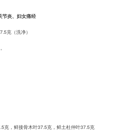
关节炎、妇女痛经
37.5克（洗净）
之。
5克，鲜接骨木叶37.5克，鲜土杜仲叶37.5克