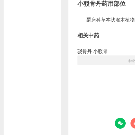
小驳骨丹药用部位
爵床科草本状灌木植物
相关中药
驳骨丹 小驳骨
未经
