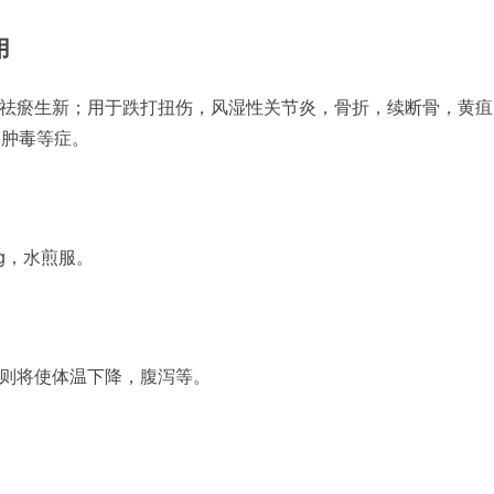
用
祛瘀生新；用于跌打扭伤，风湿性关节炎，骨折，续断骨，黄疽
疡肿毒等症。
5g，水煎服。
则将使体温下降，腹泻等。