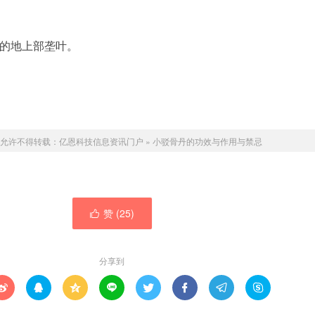
的地上部垄叶。
允许不得转载：
亿恩科技信息资讯门户
»
小驳骨丹的功效与作用与禁忌
赞 (
25
)

分享到







