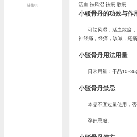
活血 祛风湿 祛瘀 散瘀
链接03
小驳骨丹的功效与作
可祛风湿，活血散瘀，
神经痛，经痛，咳嗽，疮
小驳骨丹用法用量
日常用量：干品10~3
小驳骨丹禁忌
本品不宜过量使用，否
孕妇忌服。
小驳骨丹选方