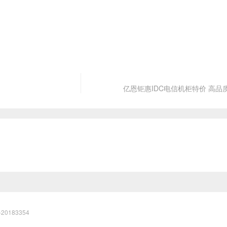
亿恩钜惠IDC电信机柜特价 高品
20183354