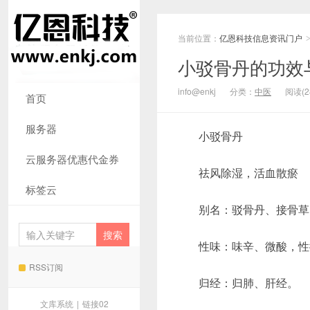
当前位置：
亿恩科技信息资讯门户
小驳骨丹的功效
info@enkj
分类：
中医
阅读(2
首页
服务器
小驳骨丹
云服务器优惠代金券
祛风除湿，活血散瘀
标签云
别名：驳骨丹、接骨草
性味：味辛、微酸，性
RSS订阅
归经：归肺、肝经。
文库系统
|
链接02