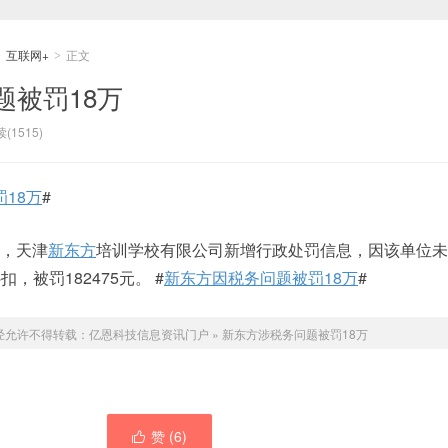
互联网+
正文
>
>
题被罚18万
(1515)
18万
#
 ，天津
新东方
培训学校有限公司新增行政处罚信息，因该单位未
被罚182475元。 ​#
新东方因税务问题被罚18万
# ​​​​
经允许不得转载：
亿恩科技信息资讯门户
»
新东方涉税务问题被罚18万
赞 (
6
)
