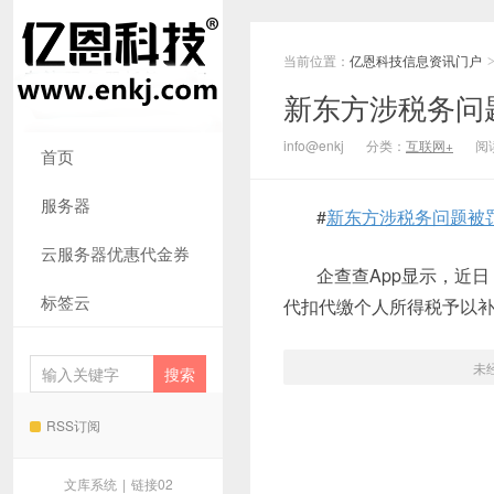
当前位置：
亿恩科技信息资讯门户
新东方涉税务问
info@enkj
分类：
互联网+
阅读
首页
服务器
#
新东方涉税务问题被罚
云服务器优惠代金券
企查查App显示，近日
标签云
代扣代缴个人所得税予以补扣，
未
RSS订阅
文库系统
|
链接02