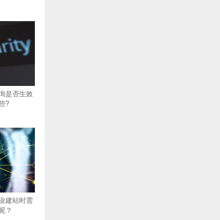
询是否生效
些?
业建站时需
呢？