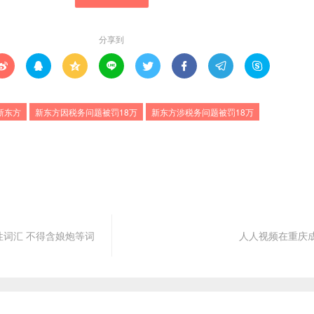
分享到








新东方
新东方因税务问题被罚18万
新东方涉税务问题被罚18万
词汇 不得含娘炮等词
人人视频在重庆